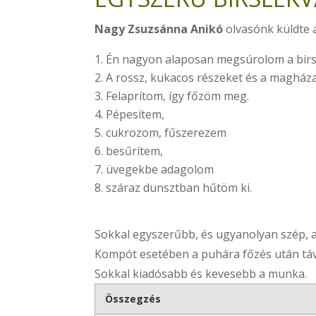
Nagy Zsuzsánna Anikó
olvasónk küldte a
Én nagyon alaposan megsúrolom a bir
A rossz, kukacos részeket és a magház
Felaprítom, így főzöm meg.
Pépesítem,
cukrozom, fűszerezem
besűrítem,
üvegekbe adagolom
száraz dunsztban hűtöm ki.
Sokkal egyszerűbb, és ugyanolyan szép,
Kompót esetében a puhára főzés után távol
Sokkal kiadósabb és kevesebb a munka.
Összegzés