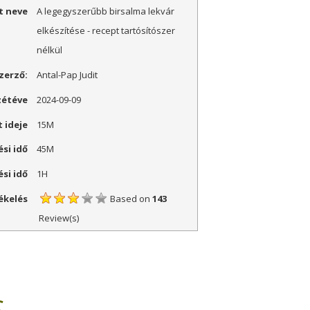
t neve
A legegyszerűbb birsalma lekvár
elkészítése - recept tartósítószer
nélkül
zerző:
Antal-Pap Judit
zétéve
2024-09-09
 ideje
15M
ési idő
45M
ési idő
1H
ékelés
Based on
143
Review(s)
S