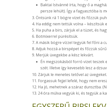
Baktai Istvánné írta, hogy ő a magház
persze lehült). Így a fagyasztóba is 
Öntsünk rá 1 bögre vizet és főzzük puhá
Ha eddig nem tettük volna – készítsük 
Ha puha a birs, zárjuk el a tüzet, és hagy
Botmixerrel pürésítsük.
A másik bögre vízzel tegyük fel főni a cu
Adjuk hozzá a birspépet és főzzük sűrűr
Merjük üvegekbe a kész lekvárt.
Én megszokásból forró vizet teszek e
szét. Illetve így kevesebb lesz a dzsuv
Zárjuk le menetes tetővel az üvegeket
Forgassuk fejjel lefelé, hogy nem eres
Ha jó, mehetnek a száraz dunsztba. (
24 óra múlva vegyük ki, és tegyük a k
EGYSZERŰ BIRSLEK