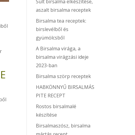
Sült birsalma elkészítése,
aszalt birsalma receptek
Birsalma tea receptek:
iből
birslevélből és
gyümölcsből
A Birsalma virága, a
r
birsalma virágzási ideje
2023-ban
SE
Birsalma szörp receptek
HABKÖNNYŰ BIRSALMÁS
PITE RECEPT
ből
Rostos birsalmalé
készítése
Birsalmaszósz, birsalma
mártás recept