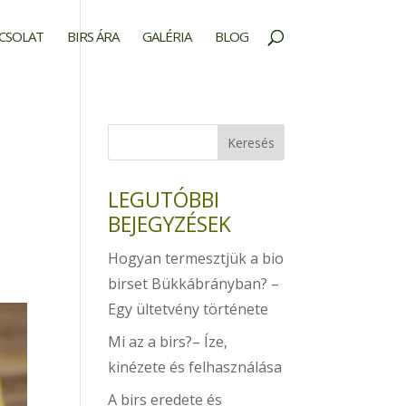
CSOLAT
BIRS ÁRA
GALÉRIA
BLOG
LEGUTÓBBI
BEJEGYZÉSEK
Hogyan termesztjük a bio
birset Bükkábrányban? –
Egy ültetvény története
Mi az a birs?– Íze,
kinézete és felhasználása
A birs eredete és