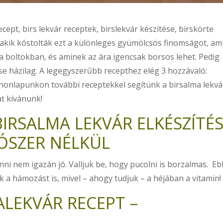
cept, birs lekvár receptek, birslekvár készítése, birskörte
, akik kóstolták ezt a különleges gyümölcsös finomságot, am
a boltokban, és aminek az ára igencsak borsos lehet. Pedig
se házilag. A legegyszerűbb recepthez elég 3 hozzávaló:
r honlapunkon további receptekkel segítünk a birsalma lekvá
at kívánunk!
IRSALMA LEKVÁR ELKÉSZÍTÉ
TÓSZER NÉLKÜL
nni nem igazán jó. Valljuk be, hogy pucolni is borzalmas. Eb
k a hámozást is, mivel – ahogy tudjuk – a héjában a vitamin!
ALEKVÁR RECEPT –