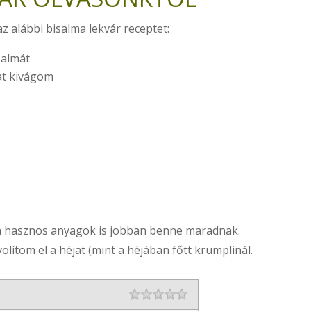
z alábbi bisalma lekvár receptet:
salmát
at kivágom
 a hasznos anyagok is jobban benne maradnak.
ítom el a héjat (mint a héjában főtt krumplinál.
Rating
1 star
2 stars
3 stars
4 stars
5 stars