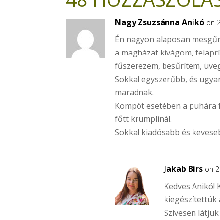
Nagy Zsuzsánna Anikó
on 2
Én nagyon alaposan mesgűrol
a magházat kivágom, felapr
fűszerezem, besűrítem, üve
Sokkal egyszerűbb, és ugya
maradnak.
Kompót esetében a puhára fő
főtt krumplinál.
Sokkal kiadósabb és kevese
Jakab Birs
on 2
Kedves Anikó! 
kiegészítettük 
Szívesen látjuk