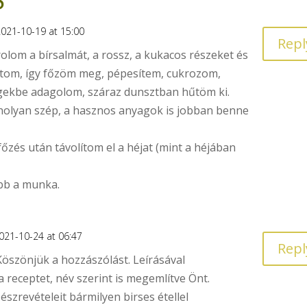
021-10-19 at 15:00
Repl
om a bírsalmát, a rossz, a kukacos részeket és
ítom, így főzöm meg, pépesítem, cukrozom,
gekbe adagolom, száraz dunsztban hűtöm ki.
nolyan szép, a hasznos anyagok is jobban benne
zés után távolítom el a héjat (mint a héjában
bb a munka.
021-10-24 at 06:47
Repl
Köszönjük a hozzászólást. Leírásával
a receptet, név szerint is megemlítve Önt.
 észrevételeit bármilyen birses étellel