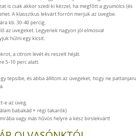
at is csak akkor szedi ki kézzel, ha megfőtt a gyümölcs (és
mehet. A klasszikus lekvárt forrón merjük az üvegbe.
ra kb. 30-40 percig.
elő az üvegeket. Legyenek nagyon jól elmosva!
juk hűlni egy kicsit.
krot, a citrom levét és reszelt héját.
e 5-10 perc alatt.
gy tepsibe, és abba állítom az üvegeket, hogy ne pattanjan
a.
.
zt-e az üveg.
Nálam babakád + régi takarók)
amrába vagy más hűvös helyre a kész birslekvárt!
VÁR OLVASÓNKTÓL