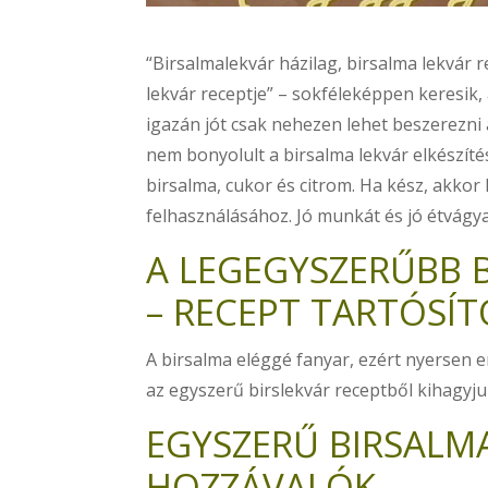
“Birsalmalekvár házilag, birsalma lekvár re
lekvár receptje” – sokféleképpen keresik
igazán jót csak nehezen lehet beszerezni 
nem bonyolult a birsalma lekvár elkészíté
birsalma, cukor és citrom. Ha kész, akko
felhasználásához. Jó munkát és jó étvágy
A LEGEGYSZERŰBB B
– RECEPT TARTÓSÍ
A birsalma eléggé fanyar, ezért nyersen e
az egyszerű birslekvár receptből kihagyju
EGYSZERŰ BIRSALM
HOZZÁVALÓK