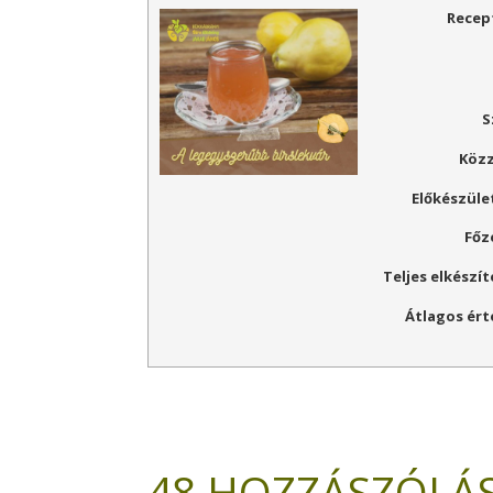
Recep
S
Köz
Előkészület
Főz
Teljes elkészít
Átlagos ért
48 HOZZÁSZÓLÁ