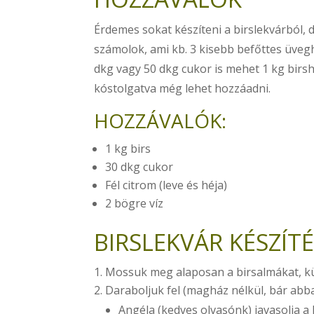
Érdemes sokat készíteni a birslekvárból,
számolok, ami kb. 3 kisebb befőttes üvegh
dkg vagy 50 dkg cukor is mehet 1 kg birs
kóstolgatva még lehet hozzáadni.
HOZZÁVALÓK:
1 kg birs
30 dkg cukor
Fél citrom (leve és héja)
2 bögre víz
BIRSLEKVÁR KÉSZÍT
Mossuk meg alaposan a birsalmákat, k
Daraboljuk fel (magház nélkül, bár abba
Angéla (kedves olvasónk) javasolja 