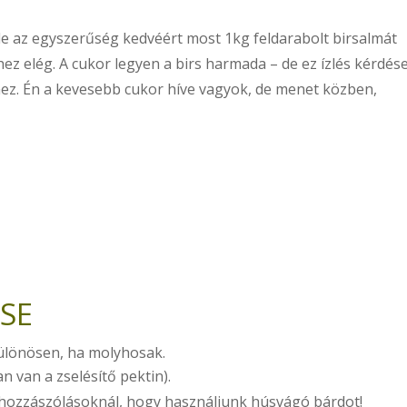
 de az egyszerűség kedvéért most 1kg feldarabolt birsalmát
ez elég. A cukor legyen a birs harmada – de ez ízlés kérdése
hez. Én a kevesebb cukor híve vagyok, de menet közben,
ÉSE
ülönösen, ha molyhosak.
n van a zselésítő pektin).
a hozzászólásoknál, hogy használjunk húsvágó bárdot!